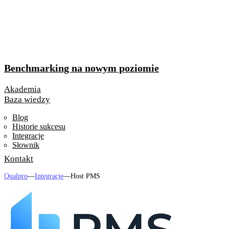
Benchmarking na nowym poziomie
Akademia
Baza wiedzy
Blog
Historie sukcesu
Integracje
Słownik
Kontakt
Qualpro
—
Integracje
—
Host PMS