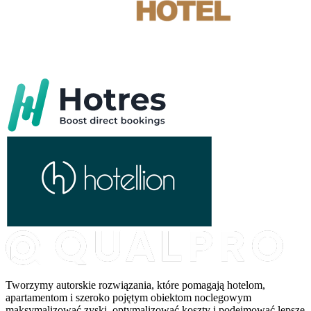
Tworzymy autorskie rozwiązania, które pomagają hotelom,
apartamentom i szeroko pojętym obiektom noclegowym
maksymalizować zyski, optymalizować koszty i podejmować lepsze