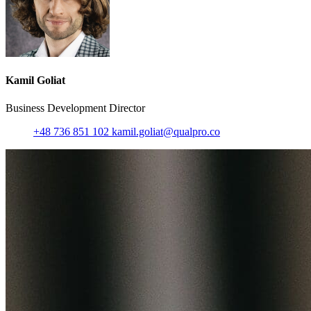
Kamil Goliat
Business Development Director
+48 736 851 102
kamil.goliat@qualpro.co