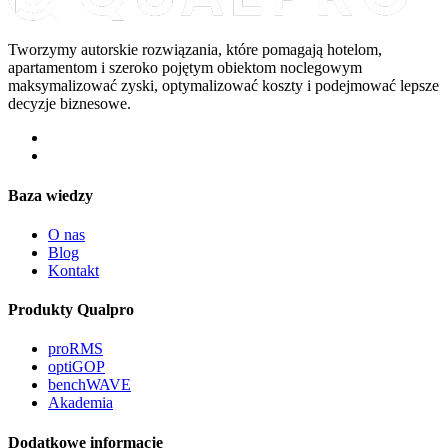
Tworzymy autorskie rozwiązania, które pomagają hotelom,
apartamentom i szeroko pojętym obiektom noclegowym
maksymalizować zyski, optymalizować koszty i podejmować lepsze
decyzje biznesowe.
Baza wiedzy
O nas
Blog
Kontakt
Produkty Qualpro
proRMS
optiGOP
benchWAVE
Akademia
Dodatkowe informacje