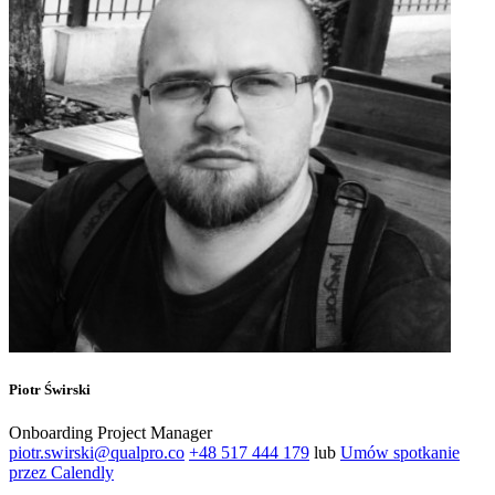
Piotr Świrski
Onboarding Project Manager
piotr.swirski@qualpro.co
+48 517 444 179
lub
Umów spotkanie
przez Calendly