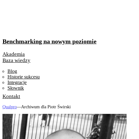
Benchmarking na nowym poziomie
Akademia
Baza wiedzy
Blog
Historie sukcesu
Integracje
Słownik
Kontakt
Qualpro
—
Archiwum dla Piotr Świrski