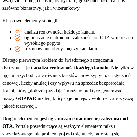
wszędzie”. Polega na tym, by być tam, gdzie obecność ma sens
zarówno biznesowy, jak i wizerunkowy.
Kluczowe elementy strategii:
analiza rentowności każdego kanału,
ograniczanie nadmiernej zależności od OTA w okresach
wysokiego popytu
różnicowanie oferty między kanałami.
Dlatego pierwszym krokiem do świadomego zarządzania
dystrybucją jest
analiza rentowności każdego kanału
. Nie tylko w
ujęciu przychodu, ale również kosztów prowizyjnych, elastyczności
cenowej, liczby anulacji czy wpływu na sprzedaż bezpośrednią.
Kanał, który „dobrze sprzedaje”, może w praktyce generować
niższy
GOPPAR
niż ten, który daje mniejszy wolumen, ale wyższą
jakość rezerwacji.
Drugim elementem jest
ograniczanie nadmiernej zależności od
OTA
. Portale pośredniczące są ważnym elementem miksu
sprzedażowego, ale problem pojawia się wtedy, gdy stają się