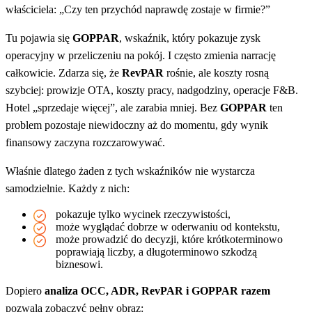
właściciela: „Czy ten przychód naprawdę zostaje w firmie?”
Tu pojawia się
GOPPAR
, wskaźnik, który pokazuje zysk
operacyjny w przeliczeniu na pokój. I często zmienia narrację
całkowicie. Zdarza się, że
RevPAR
rośnie, ale koszty rosną
szybciej: prowizje OTA, koszty pracy, nadgodziny, operacje F&B.
Hotel „sprzedaje więcej”, ale zarabia mniej. Bez
GOPPAR
ten
problem pozostaje niewidoczny aż do momentu, gdy wynik
finansowy zaczyna rozczarowywać.
Właśnie dlatego żaden z tych wskaźników nie wystarcza
samodzielnie. Każdy z nich:
pokazuje tylko wycinek rzeczywistości,
może wyglądać dobrze w oderwaniu od kontekstu,
może prowadzić do decyzji, które krótkoterminowo
poprawiają liczby, a długoterminowo szkodzą
biznesowi.
Dopiero
analiza OCC, ADR, RevPAR i GOPPAR razem
pozwala zobaczyć pełny obraz: