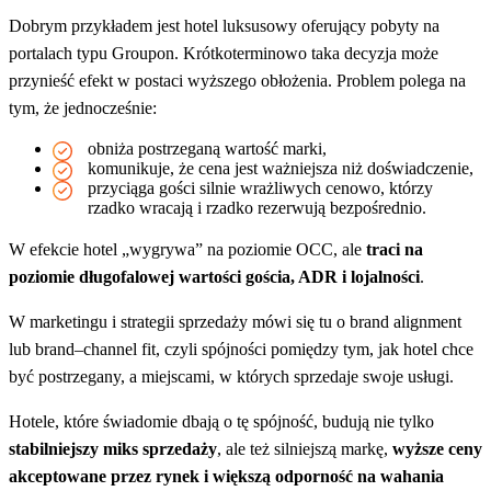
Dobrym przykładem jest hotel luksusowy oferujący pobyty na
portalach typu Groupon. Krótkoterminowo taka decyzja może
przynieść efekt w postaci wyższego obłożenia. Problem polega na
tym, że jednocześnie:
obniża postrzeganą wartość marki,
komunikuje, że cena jest ważniejsza niż doświadczenie,
przyciąga gości silnie wrażliwych cenowo, którzy
rzadko wracają i rzadko rezerwują bezpośrednio.
W efekcie hotel „wygrywa” na poziomie OCC, ale
traci na
poziomie długofalowej wartości gościa, ADR i lojalności
.
W marketingu i strategii sprzedaży mówi się tu o brand alignment
lub brand–channel fit, czyli spójności pomiędzy tym, jak hotel chce
być postrzegany, a miejscami, w których sprzedaje swoje usługi.
Hotele, które świadomie dbają o tę spójność, budują nie tylko
stabilniejszy miks sprzedaży
, ale też silniejszą markę,
wyższe ceny
akceptowane przez rynek i większą odporność na wahania