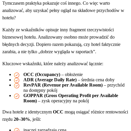
Tymczasem praktyka pokazuje coś innego. Co więc warto
analizować, aby uzyskać pełny ogląd na składowe przychodów w
hotelu?
Każdy ze wskaźników opisuje inny fragment rzeczywistości
biznesowej hotelu. Analizowany osobno może prowadzić do
błędnych decyzji. Dopiero razem pokazują, czy hotel faktycznie
zarabia, a nie tylko „dobrze wygląda w raportach”.
Kluczowe wskaźniki, które należy analizować łącznie:
OCC (Occupancy)
– obłożenie
ADR (Average Daily Rate)
– średnia cena doby
RevPAR (Revenue per Available Room)
– przychód
na dostępny pokój
GOPPAR (Gross Operating Profit per Available
Room)
– zysk operacyjny na pokój
Dwa hotele z identycznym
OCC
mogą osiągać różnice rentowności
rzędu
20–30%
, jeśli:
inaczej zarządzają ceną,