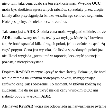
nie o tym, jaką ceną udało się ten efekt osiągnąć. Wysokie
OCC
może być skutkiem agresywnych rabatów, sprzedaży przez drogie
kanały albo przyciągnięcia bardzo wrażliwego cenowo segmentu.
Hotel jest pełny, ale niekoniecznie zarabia.
Tak samo jest z
ADR
. Średnia cena może wyglądać solidnie, ale że
ADR
, analizowany osobno, też bywa mylący. Może być bowiem
tak, że hotel sprzedał kilka drogich pokoi, jednocześnie tracąc dużą
część popytu. Cena jest wysoka, ale liczba sprzedanych pokoi już
nie. Hotel wygląda „premium” w raporcie, lecz część potencjału
pozostaje niewykorzystana.
Dopiero
RevPAR
zaczyna łączyć te dwa światy. Pokazuje, ile hotel
realnie zarabia na każdym dostępnym pokoju, uwzględniając
zarówno cenę, jak i obłożenie. To moment, w którym kończą się
złudzenia: nie da się już ukryć niskiej ceny wysokim
OCC
ani
słabego popytu wysokim
ADR
.
Ale nawet
RevPAR
wciąż nie odpowiada na najważniejsze pytanie