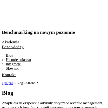
Benchmarking na nowym poziomie
Akademia
Baza wiedzy
Blog
Historie sukcesu
Integracje
Słownik
Kontakt
Qualpro
—
Blog
—
Strona 2
Blog
Znajdziesz tu eksperckie artykuły dotyczące revenue management,
najnowszych trendów, strategii cenowych oraz nowoczesnych