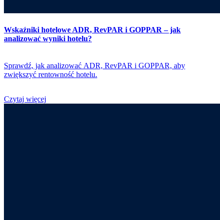
Wskaźniki hotelowe ADR, RevPAR i GOPPAR – jak
analizować wyniki hotelu?
Sprawdź, jak analizować ADR, RevPAR i GOPPAR, aby
zwiększyć rentowność hotelu.
Czytaj więcej