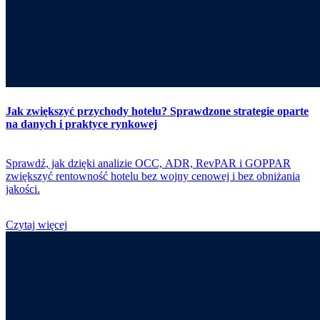
Jak zwiększyć przychody hotelu? Sprawdzone strategie oparte
na danych i praktyce rynkowej
Sprawdź, jak dzięki analizie OCC, ADR, RevPAR i GOPPAR
zwiększyć rentowność hotelu bez wojny cenowej i bez obniżania
jakości.
Czytaj więcej