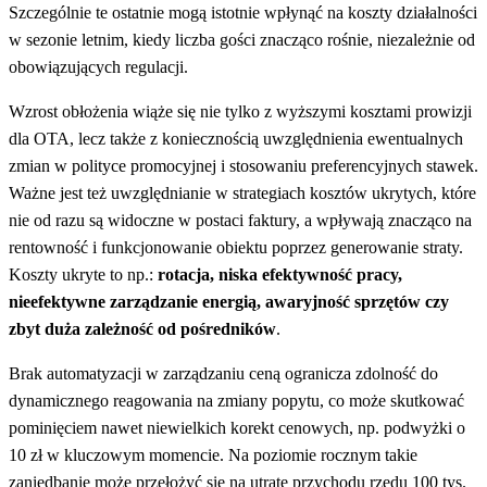
Szczególnie te ostatnie mogą istotnie wpłynąć na koszty działalności
w sezonie letnim, kiedy liczba gości znacząco rośnie, niezależnie od
obowiązujących regulacji.
Wzrost obłożenia wiąże się nie tylko z wyższymi kosztami prowizji
dla OTA, lecz także z koniecznością uwzględnienia ewentualnych
zmian w polityce promocyjnej i stosowaniu preferencyjnych stawek.
Ważne jest też uwzględnianie w strategiach kosztów ukrytych, które
nie od razu są widoczne w postaci faktury, a wpływają znacząco na
rentowność i funkcjonowanie obiektu poprzez generowanie straty.
Koszty ukryte to np.:
rotacja, niska efektywność pracy,
nieefektywne zarządzanie energią, awaryjność sprzętów czy
zbyt duża zależność od pośredników
.
Brak automatyzacji w zarządzaniu ceną ogranicza zdolność do
dynamicznego reagowania na zmiany popytu, co może skutkować
pominięciem nawet niewielkich korekt cenowych, np. podwyżki o
10 zł w kluczowym momencie. Na poziomie rocznym takie
zaniedbanie może przełożyć się na utratę przychodu rzędu 100 tys.