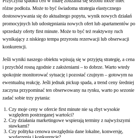
Przyczyna spadku cen w miarę zbliżania się sezonu może mieć
różne podłoża. Może to być świadoma strategia elastycznego
dostosowywania się do aktualnego popytu, wynik nowych działań
promocyjnych lub udostępniania nowych ofert lub apartamentów po
sprzedaży oferty first minute. Może to być też reaktywny ruch
wynikający z niskiego tempa przyrostu rezerwacji lub obserwacji
konkurencji.
Jeśli wyniki naszego obiektu wpisują się w przyjętą strategię, a cena
i przychód rosną zgodnie z założeniami – to dobrze. Warto wtedy
spokojnie monitorować sytuację i pozostać czujnym – gotowym na
ewentualną reakcję. Jeśli jednak pickup spada, a trend ceny średniej
zaczyna przypominać ten obserwowany na rynku, warto po sezonie
zadać sobie trzy pytania:
Czy moje ceny w ofercie first minute nie są zbyt wysokie
względem postrzeganej wartości?
Czy działania marketingowe wspierają terminy z najwyższymi
stawkami?
Czy polityka cenowa uwzględnia dane lokalne, konwersję,
wydarzenia i konkurencję?