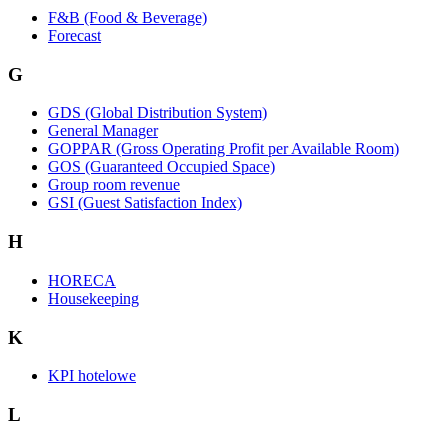
F&B (Food & Beverage)
Forecast
G
GDS (Global Distribution System)
General Manager
GOPPAR (Gross Operating Profit per Available Room)
GOS (Guaranteed Occupied Space)
Group room revenue
GSI (Guest Satisfaction Index)
H
HORECA
Housekeeping
K
KPI hotelowe
L