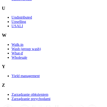
U
Undistributed
Upselling
USALI
W
Walk-in
Wash (group wash)
What-if
Wholesale
Y
Yield management
Z
Zarządzanie obłożeniem
Zarządzanie przychodami