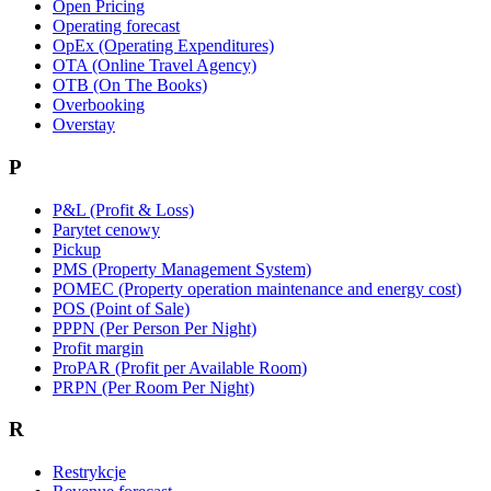
Open Pricing
Operating forecast
OpEx (Operating Expenditures)
OTA (Online Travel Agency)
OTB (On The Books)
Overbooking
Overstay
P
P&L (Profit & Loss)
Parytet cenowy
Pickup
PMS (Property Management System)
POMEC (Property operation maintenance and energy cost)
POS (Point of Sale)
PPPN (Per Person Per Night)
Profit margin
ProPAR (Profit per Available Room)
PRPN (Per Room Per Night)
R
Restrykcje