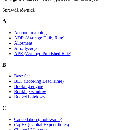
Sprawdź również
A
Account mapping
ADR (Average Daily Rate)
Allotment
Amortyzacja
APR (Average Published Rate)
B
Base fee
BLT (Booking Lead Time)
Booking engine
Booking window
Budżet hotelowy
C
Cancellation (anulowanie)
CapEx (Capital Expenditures)
Channel Manager