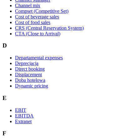
Channel mix
Compset (Competitive Set)
Cost of beverage sales
Cost of food sales
CRS (Central Reservation System)
CTA (Close to Arrival)
D
Departamental expenses
Deprecjacja
Direct booking
Displacement
Doba hotelowa
Dynamic pricing
E
EBIT
EBITDA
Extranet
F