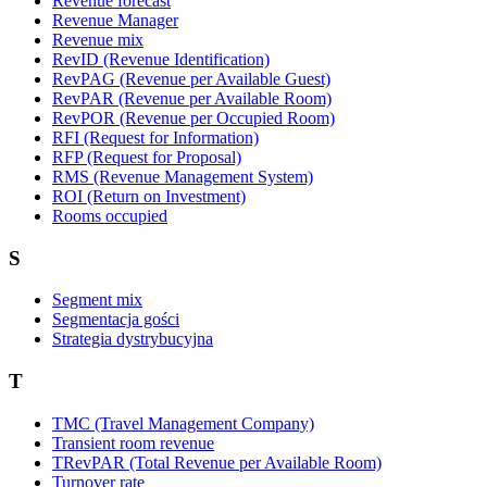
Revenue forecast
Revenue Manager
Revenue mix
RevID (Revenue Identification)
RevPAG (Revenue per Available Guest)
RevPAR (Revenue per Available Room)
RevPOR (Revenue per Occupied Room)
RFI (Request for Information)
RFP (Request for Proposal)
RMS (Revenue Management System)
ROI (Return on Investment)
Rooms occupied
S
Segment mix
Segmentacja gości
Strategia dystrybucyjna
T
TMC (Travel Management Company)
Transient room revenue
TRevPAR (Total Revenue per Available Room)
Turnover rate