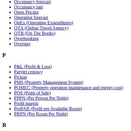
Occupancy forecast
Occupancy rate
Open Pricing
Operating forecast
OpEx (Operating Expenditures)
OTA (Online Travel Agency)
OTB (On The Books)
Overbooking
Overstay
P
P&L (Profit & Loss)
Parytet cenowy
Pickup
PMS (Property Management System)
POMEC (Property operation maintenance and energy cost)
POS (Point of Sale)
PPPN (Per Person Per Night)
Profit margin
ProPAR (Profit per Available Room)
PRPN (Per Room Per Night)
R