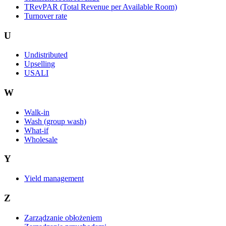
TRevPAR (Total Revenue per Available Room)
Turnover rate
U
Undistributed
Upselling
USALI
W
Walk-in
Wash (group wash)
What-if
Wholesale
Y
Yield management
Z
Zarządzanie obłożeniem