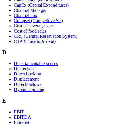
CapEx (Capital Expenditures)
Channel Manager
Channel mix
Compset (Competitive Set)
Cost of beverage sales
Cost of food sales
CRS (Central Reservation System)
CTA (Close to Arrival)
D
Departamental expenses
Deprecjacja
Direct booking
Displacement
Doba hotelowa
Dynamic pricing
E
EBIT
EBITDA
Extranet