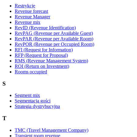
Restrykcje
Revenue forecast
Revenue Manager
Revenue mix
RevID (Revenue Identification)
RevPAG (Revenue per Available Guest)
RevPAR (Revenue per Available Room)
RevPOR (Revenue per Occupied Room)
RFI (Request for Information)
RFP (Request for Proposal)
RMS (Revenue Management System)
ROI (Return on Investment)
Rooms occupied
S
Segment mix
Segmentacja gości
Strategia dystrybucyjna
T
TMC (Travel Management Company)
Transient room revenue