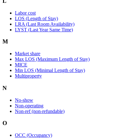
L
Labor cost
LOS (Length of Stay)
LRA (Last Room Availability)
LYST (Last Year Same Time)
M
Market share
Max LOS (Maximum Length of Stay)
MICE
Min LOS (Minimal Length of Stay)
Multiproperty
N
No-show
Non-operating
Non-ref (non-refundable)
O
OCC (Occupancy)