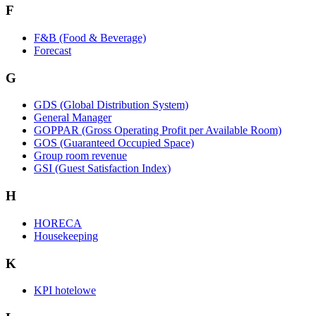
F
F&B (Food & Beverage)
Forecast
G
GDS (Global Distribution System)
General Manager
GOPPAR (Gross Operating Profit per Available Room)
GOS (Guaranteed Occupied Space)
Group room revenue
GSI (Guest Satisfaction Index)
H
HORECA
Housekeeping
K
KPI hotelowe