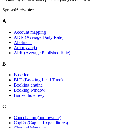
Sprawdź również
A
Account mapping
ADR (Average Daily Rate)
Allotment
Amortyzacja
APR (Average Published Rate)
B
Base fee
BLT (Booking Lead Time)
Booking engine
Booking window
Budżet hotelowy
C
Cancellation (anulowanie)
CapEx (Capital Expenditures)
Channel Manager