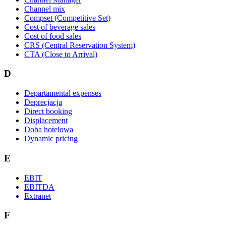
Channel mix
Compset (Competitive Set)
Cost of beverage sales
Cost of food sales
CRS (Central Reservation System)
CTA (Close to Arrival)
D
Departamental expenses
Deprecjacja
Direct booking
Displacement
Doba hotelowa
Dynamic pricing
E
EBIT
EBITDA
Extranet
F