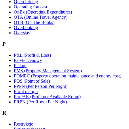
Open Pricing
Operating forecast
OpEx (Operating Expenditures)
OTA (Online Travel Agency)
OTB (On The Books)
Overbooking
Overstay
P
P&L (Profit & Loss)
Parytet cenowy
Pickup
PMS (Property Management System)
POMEC (Property operation maintenance and energy cost)
POS (Point of Sale)
PPPN (Per Person Per Night)
Profit margin
ProPAR (Profit per Available Room)
PRPN (Per Room Per Night)
R
Restrykcje