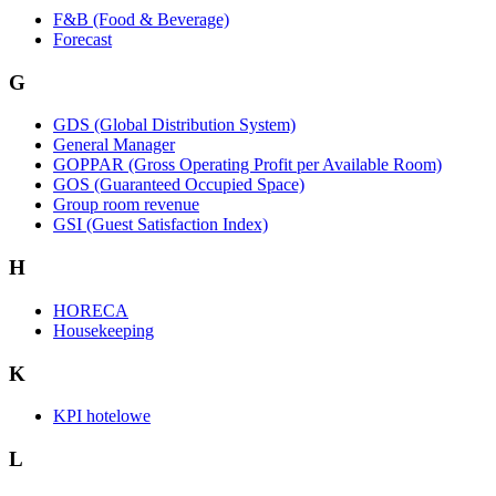
F&B (Food & Beverage)
Forecast
G
GDS (Global Distribution System)
General Manager
GOPPAR (Gross Operating Profit per Available Room)
GOS (Guaranteed Occupied Space)
Group room revenue
GSI (Guest Satisfaction Index)
H
HORECA
Housekeeping
K
KPI hotelowe
L