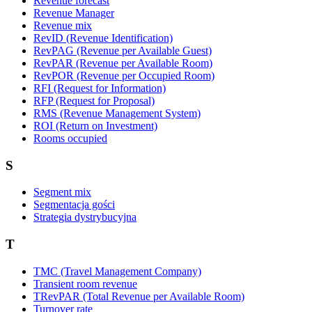
Revenue forecast
Revenue Manager
Revenue mix
RevID (Revenue Identification)
RevPAG (Revenue per Available Guest)
RevPAR (Revenue per Available Room)
RevPOR (Revenue per Occupied Room)
RFI (Request for Information)
RFP (Request for Proposal)
RMS (Revenue Management System)
ROI (Return on Investment)
Rooms occupied
S
Segment mix
Segmentacja gości
Strategia dystrybucyjna
T
TMC (Travel Management Company)
Transient room revenue
TRevPAR (Total Revenue per Available Room)
Turnover rate