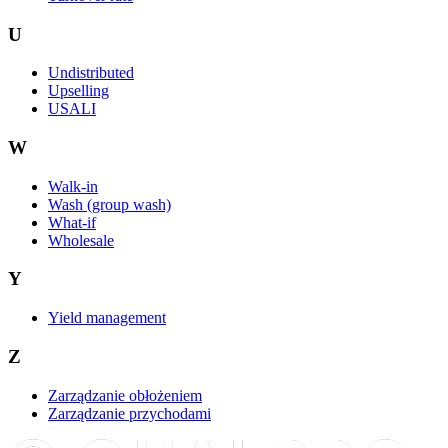
U
Undistributed
Upselling
USALI
W
Walk-in
Wash (group wash)
What-if
Wholesale
Y
Yield management
Z
Zarządzanie obłożeniem
Zarządzanie przychodami