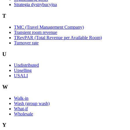
Strategia dystrybucyjna
T
TMC (Travel Management Company)
Transient room revenue
TRevPAR (Total Revenue per Available Room)
Turnover rate
U
Undistributed
Upselling
USALI
W
Walk-in
Wash (group wash)
What-if
Wholesale
Y