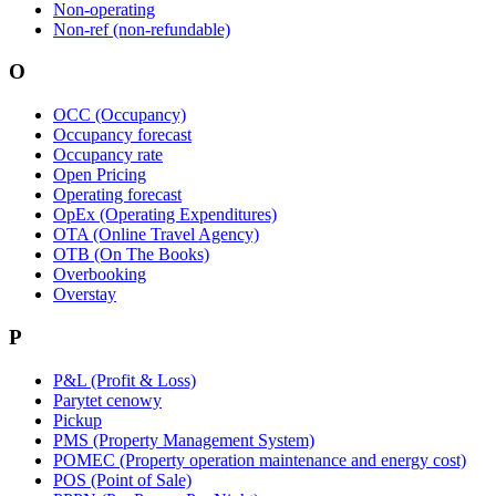
Non-operating
Non-ref (non-refundable)
O
OCC (Occupancy)
Occupancy forecast
Occupancy rate
Open Pricing
Operating forecast
OpEx (Operating Expenditures)
OTA (Online Travel Agency)
OTB (On The Books)
Overbooking
Overstay
P
P&L (Profit & Loss)
Parytet cenowy
Pickup
PMS (Property Management System)
POMEC (Property operation maintenance and energy cost)
POS (Point of Sale)