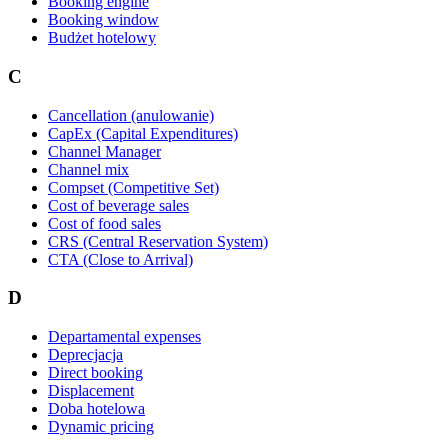
Booking engine
Booking window
Budżet hotelowy
C
Cancellation (anulowanie)
CapEx (Capital Expenditures)
Channel Manager
Channel mix
Compset (Competitive Set)
Cost of beverage sales
Cost of food sales
CRS (Central Reservation System)
CTA (Close to Arrival)
D
Departamental expenses
Deprecjacja
Direct booking
Displacement
Doba hotelowa
Dynamic pricing