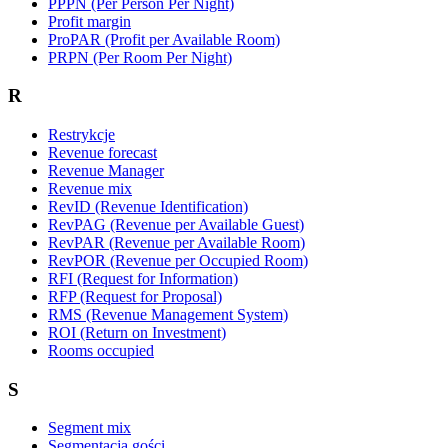
PPPN (Per Person Per Night)
Profit margin
ProPAR (Profit per Available Room)
PRPN (Per Room Per Night)
R
Restrykcje
Revenue forecast
Revenue Manager
Revenue mix
RevID (Revenue Identification)
RevPAG (Revenue per Available Guest)
RevPAR (Revenue per Available Room)
RevPOR (Revenue per Occupied Room)
RFI (Request for Information)
RFP (Request for Proposal)
RMS (Revenue Management System)
ROI (Return on Investment)
Rooms occupied
S
Segment mix
Segmentacja gości