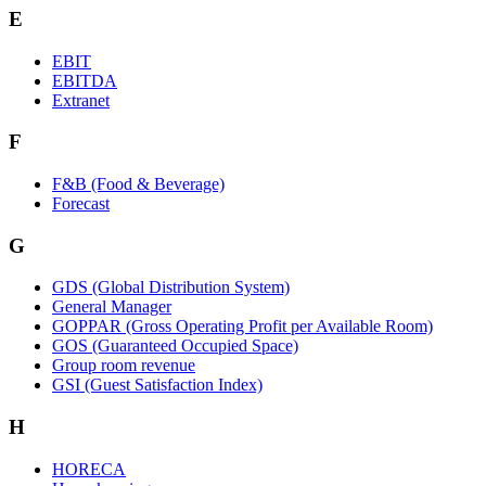
E
EBIT
EBITDA
Extranet
F
F&B (Food & Beverage)
Forecast
G
GDS (Global Distribution System)
General Manager
GOPPAR (Gross Operating Profit per Available Room)
GOS (Guaranteed Occupied Space)
Group room revenue
GSI (Guest Satisfaction Index)
H
HORECA