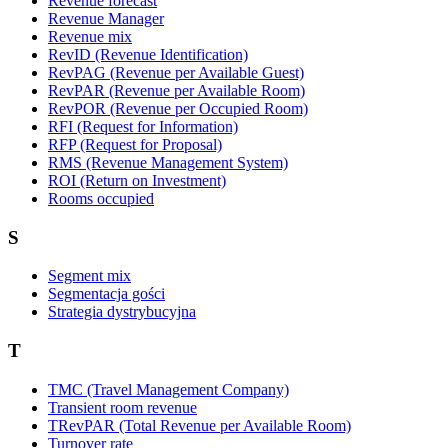
Revenue forecast
Revenue Manager
Revenue mix
RevID (Revenue Identification)
RevPAG (Revenue per Available Guest)
RevPAR (Revenue per Available Room)
RevPOR (Revenue per Occupied Room)
RFI (Request for Information)
RFP (Request for Proposal)
RMS (Revenue Management System)
ROI (Return on Investment)
Rooms occupied
S
Segment mix
Segmentacja gości
Strategia dystrybucyjna
T
TMC (Travel Management Company)
Transient room revenue
TRevPAR (Total Revenue per Available Room)
Turnover rate