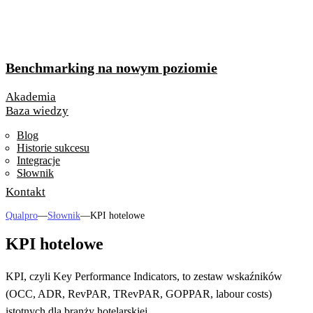
Benchmarking na nowym poziomie
Akademia
Baza wiedzy
Blog
Historie sukcesu
Integracje
Słownik
Kontakt
Qualpro
—
Słownik
—
KPI hotelowe
KPI hotelowe
KPI, czyli Key Performance Indicators, to zestaw wskaźników
(OCC, ADR, RevPAR, TRevPAR, GOPPAR, labour costs)
istotnych dla branży hotelarskiej.