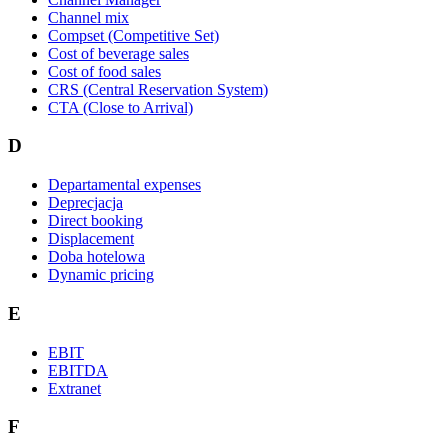
Channel mix
Compset (Competitive Set)
Cost of beverage sales
Cost of food sales
CRS (Central Reservation System)
CTA (Close to Arrival)
D
Departamental expenses
Deprecjacja
Direct booking
Displacement
Doba hotelowa
Dynamic pricing
E
EBIT
EBITDA
Extranet
F