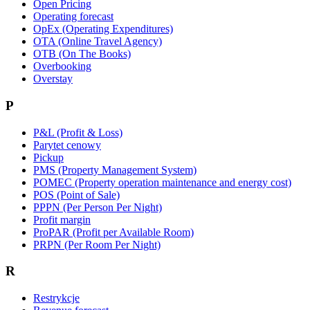
Open Pricing
Operating forecast
OpEx (Operating Expenditures)
OTA (Online Travel Agency)
OTB (On The Books)
Overbooking
Overstay
P
P&L (Profit & Loss)
Parytet cenowy
Pickup
PMS (Property Management System)
POMEC (Property operation maintenance and energy cost)
POS (Point of Sale)
PPPN (Per Person Per Night)
Profit margin
ProPAR (Profit per Available Room)
PRPN (Per Room Per Night)
R
Restrykcje