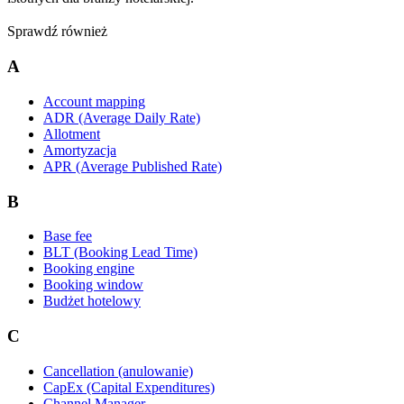
Sprawdź również
A
Account mapping
ADR (Average Daily Rate)
Allotment
Amortyzacja
APR (Average Published Rate)
B
Base fee
BLT (Booking Lead Time)
Booking engine
Booking window
Budżet hotelowy
C
Cancellation (anulowanie)
CapEx (Capital Expenditures)
Channel Manager