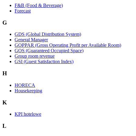
F&B (Food & Beverage)
Forecast
G
GDS (Global Distribution System)
General Manager
GOPPAR (Gross Operating Profit per Available Room)
GOS (Guaranteed Occupied Space)
Group room revenue
GSI (Guest Satisfaction Index)
H
HORECA
Housekeeping
K
KPI hotelowe
L