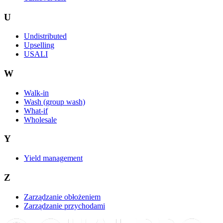
U
Undistributed
Upselling
USALI
W
Walk-in
Wash (group wash)
What-if
Wholesale
Y
Yield management
Z
Zarządzanie obłożeniem
Zarządzanie przychodami