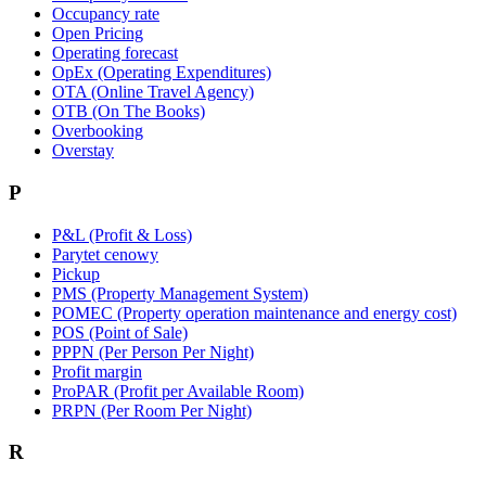
Occupancy rate
Open Pricing
Operating forecast
OpEx (Operating Expenditures)
OTA (Online Travel Agency)
OTB (On The Books)
Overbooking
Overstay
P
P&L (Profit & Loss)
Parytet cenowy
Pickup
PMS (Property Management System)
POMEC (Property operation maintenance and energy cost)
POS (Point of Sale)
PPPN (Per Person Per Night)
Profit margin
ProPAR (Profit per Available Room)
PRPN (Per Room Per Night)
R