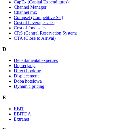
CapEx (Capital Expenditures)
Channel Manager
Channel mix
Compset (Competitive Set)
Cost of beverage sales
Cost of food sales
CRS (Central Reservation System)
CTA (Close to Arrival)
D
Departamental expenses
Deprecjacja
Direct booking
Displacement
Doba hotelowa
Dynamic pricing
E
EBIT
EBITDA
Extranet