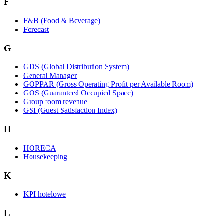
F
F&B (Food & Beverage)
Forecast
G
GDS (Global Distribution System)
General Manager
GOPPAR (Gross Operating Profit per Available Room)
GOS (Guaranteed Occupied Space)
Group room revenue
GSI (Guest Satisfaction Index)
H
HORECA
Housekeeping
K
KPI hotelowe
L