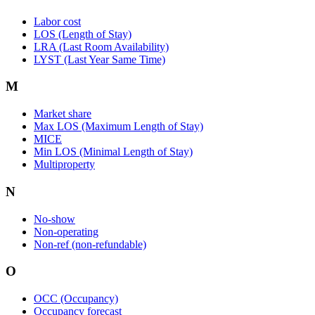
Labor cost
LOS (Length of Stay)
LRA (Last Room Availability)
LYST (Last Year Same Time)
M
Market share
Max LOS (Maximum Length of Stay)
MICE
Min LOS (Minimal Length of Stay)
Multiproperty
N
No-show
Non-operating
Non-ref (non-refundable)
O
OCC (Occupancy)
Occupancy forecast