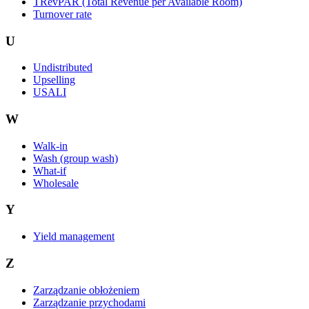
TRevPAR (Total Revenue per Available Room)
Turnover rate
U
Undistributed
Upselling
USALI
W
Walk-in
Wash (group wash)
What-if
Wholesale
Y
Yield management
Z
Zarządzanie obłożeniem
Zarządzanie przychodami