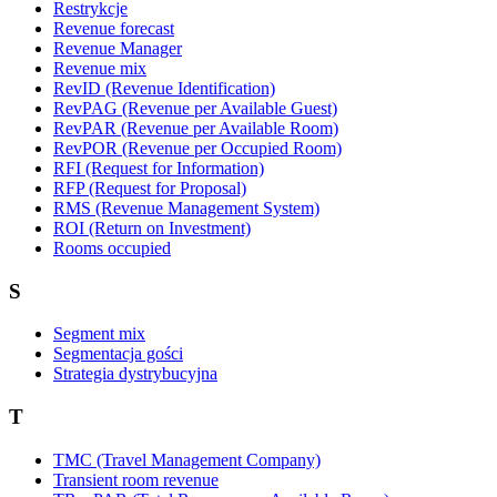
Restrykcje
Revenue forecast
Revenue Manager
Revenue mix
RevID (Revenue Identification)
RevPAG (Revenue per Available Guest)
RevPAR (Revenue per Available Room)
RevPOR (Revenue per Occupied Room)
RFI (Request for Information)
RFP (Request for Proposal)
RMS (Revenue Management System)
ROI (Return on Investment)
Rooms occupied
S
Segment mix
Segmentacja gości
Strategia dystrybucyjna
T
TMC (Travel Management Company)
Transient room revenue