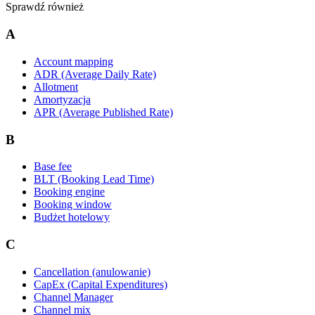
Sprawdź również
A
Account mapping
ADR (Average Daily Rate)
Allotment
Amortyzacja
APR (Average Published Rate)
B
Base fee
BLT (Booking Lead Time)
Booking engine
Booking window
Budżet hotelowy
C
Cancellation (anulowanie)
CapEx (Capital Expenditures)
Channel Manager
Channel mix