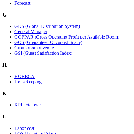
Forecast
G
GDS (Global Distribution System)
General Manager
GOPPAR (Gross Operating Profit per Available Room)
GOS (Guaranteed Occupied Space)
Group room revenue
GSI (Guest Satisfaction Index)
H
HORECA
Housekeeping
K
KPI hotelowe
L
Labor cost
LOS (Length of Stay)