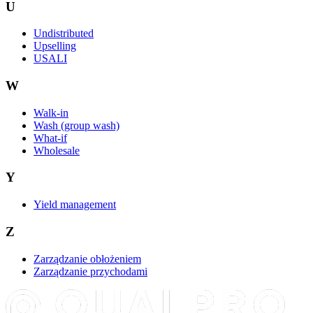
U
Undistributed
Upselling
USALI
W
Walk-in
Wash (group wash)
What-if
Wholesale
Y
Yield management
Z
Zarządzanie obłożeniem
Zarządzanie przychodami