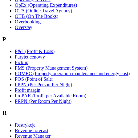
OpEx (Operating Expenditures)
OTA (Online Travel Agency)
OTB (On The Books)
Overbooking
Overstay
P
P&L (Profit & Loss)
Parytet cenowy
Pickup
PMS (Property Management System)
POMEC (Property operation maintenance and energy cost)
POS (Point of Sale)
PPPN (Per Person Per Night)
Profit margin
ProPAR (Profit per Available Room)
PRPN (Per Room Per Night)
R
Restrykcje
Revenue forecast
Revenue Manager