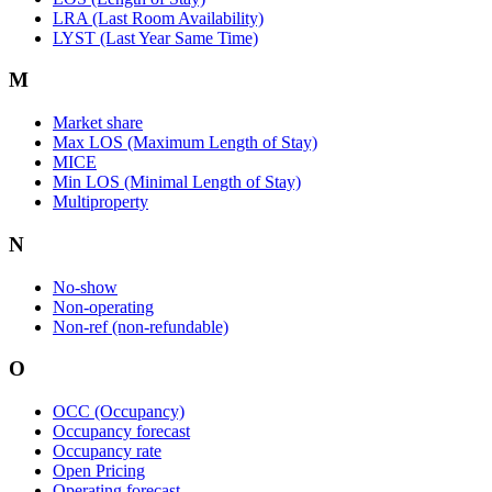
LRA (Last Room Availability)
LYST (Last Year Same Time)
M
Market share
Max LOS (Maximum Length of Stay)
MICE
Min LOS (Minimal Length of Stay)
Multiproperty
N
No-show
Non-operating
Non-ref (non-refundable)
O
OCC (Occupancy)
Occupancy forecast
Occupancy rate
Open Pricing
Operating forecast