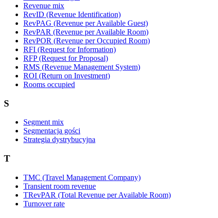
Revenue mix
RevID (Revenue Identification)
RevPAG (Revenue per Available Guest)
RevPAR (Revenue per Available Room)
RevPOR (Revenue per Occupied Room)
RFI (Request for Information)
RFP (Request for Proposal)
RMS (Revenue Management System)
ROI (Return on Investment)
Rooms occupied
S
Segment mix
Segmentacja gości
Strategia dystrybucyjna
T
TMC (Travel Management Company)
Transient room revenue
TRevPAR (Total Revenue per Available Room)
Turnover rate