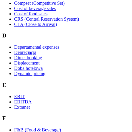
Compset (Competitive Set)
Cost of beverage sales
Cost of food sales
CRS (Central Reservation System)
CTA (Close to Arrival)
D
Departamental expenses
Deprecjacja
Direct booking
Displacement
Doba hotelowa
Dynamic pricing
E
EBIT
EBITDA
Extranet
F
F&B (Food & Beverage)