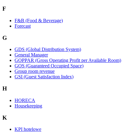
F
F&B (Food & Beverage)
Forecast
G
GDS (Global Distribution System)
General Manager
GOPPAR (Gross Operating Profit per Available Room)
GOS (Guaranteed Occupied Space)
Group room revenue
GSI (Guest Satisfaction Index)
H
HORECA
Housekeeping
K
KPI hotelowe