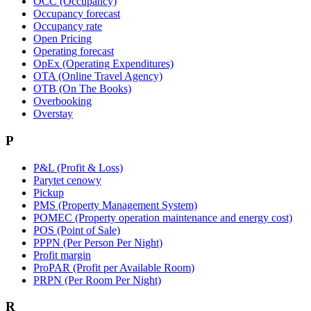
OCC (Occupancy)
Occupancy forecast
Occupancy rate
Open Pricing
Operating forecast
OpEx (Operating Expenditures)
OTA (Online Travel Agency)
OTB (On The Books)
Overbooking
Overstay
P
P&L (Profit & Loss)
Parytet cenowy
Pickup
PMS (Property Management System)
POMEC (Property operation maintenance and energy cost)
POS (Point of Sale)
PPPN (Per Person Per Night)
Profit margin
ProPAR (Profit per Available Room)
PRPN (Per Room Per Night)
R