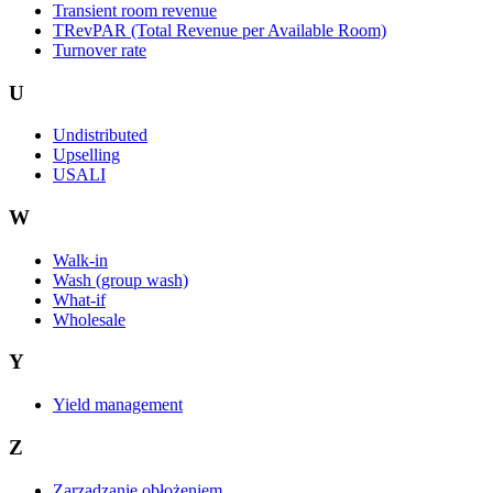
Transient room revenue
TRevPAR (Total Revenue per Available Room)
Turnover rate
U
Undistributed
Upselling
USALI
W
Walk-in
Wash (group wash)
What-if
Wholesale
Y
Yield management
Z
Zarządzanie obłożeniem