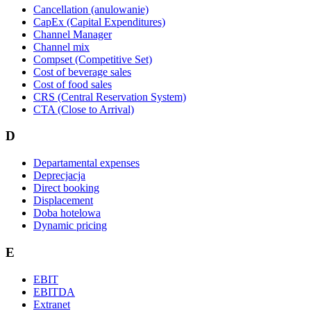
Cancellation (anulowanie)
CapEx (Capital Expenditures)
Channel Manager
Channel mix
Compset (Competitive Set)
Cost of beverage sales
Cost of food sales
CRS (Central Reservation System)
CTA (Close to Arrival)
D
Departamental expenses
Deprecjacja
Direct booking
Displacement
Doba hotelowa
Dynamic pricing
E
EBIT
EBITDA
Extranet