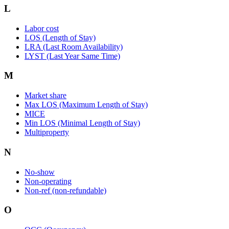
L
Labor cost
LOS (Length of Stay)
LRA (Last Room Availability)
LYST (Last Year Same Time)
M
Market share
Max LOS (Maximum Length of Stay)
MICE
Min LOS (Minimal Length of Stay)
Multiproperty
N
No-show
Non-operating
Non-ref (non-refundable)
O