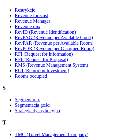
Restrykcje
Revenue forecast
Revenue Manager
Revenue mix
RevID (Revenue Identification)
RevPAG (Revenue per Available Guest)
RevPAR (Revenue per Available Room)
RevPOR (Revenue per Occupied Room)
RFI (Request for Information)
RFP (Request for Proposal)
RMS (Revenue Management System)
ROI (Return on Investment)
Rooms occupied
S
Segment mix
Segmentacja gości
Strategia dystrybucyjna
T
TMC (Travel Management Company)