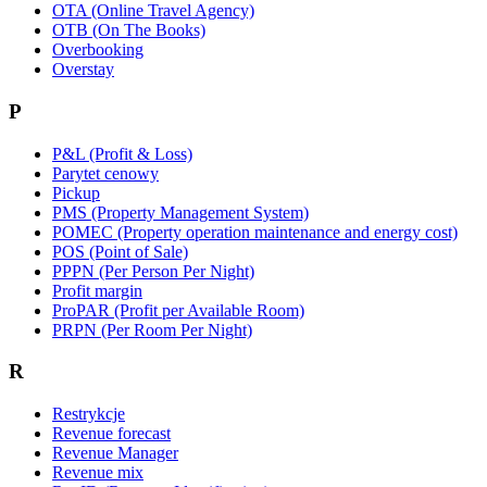
OTA (Online Travel Agency)
OTB (On The Books)
Overbooking
Overstay
P
P&L (Profit & Loss)
Parytet cenowy
Pickup
PMS (Property Management System)
POMEC (Property operation maintenance and energy cost)
POS (Point of Sale)
PPPN (Per Person Per Night)
Profit margin
ProPAR (Profit per Available Room)
PRPN (Per Room Per Night)
R
Restrykcje
Revenue forecast
Revenue Manager
Revenue mix