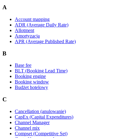
A
Account mapping
ADR (Average Daily Rate)
Allotment
Amortyzacja
APR (Average Published Rate)
B
Base fee
BLT (Booking Lead Time)
Booking engine
Booking window
Budżet hotelowy
C
Cancellation (anulowanie)
CapEx (Capital Expenditures)
Channel Manager
Channel mix
Compset (Competitive Set)