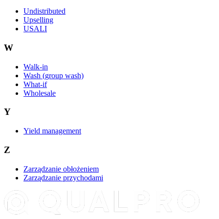
Undistributed
Upselling
USALI
W
Walk-in
Wash (group wash)
What-if
Wholesale
Y
Yield management
Z
Zarządzanie obłożeniem
Zarządzanie przychodami