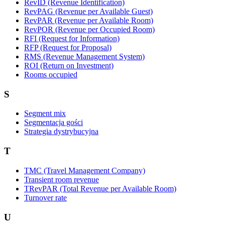
RevID (Revenue Identification)
RevPAG (Revenue per Available Guest)
RevPAR (Revenue per Available Room)
RevPOR (Revenue per Occupied Room)
RFI (Request for Information)
RFP (Request for Proposal)
RMS (Revenue Management System)
ROI (Return on Investment)
Rooms occupied
S
Segment mix
Segmentacja gości
Strategia dystrybucyjna
T
TMC (Travel Management Company)
Transient room revenue
TRevPAR (Total Revenue per Available Room)
Turnover rate
U