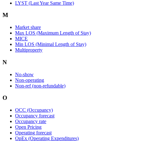
LYST (Last Year Same Time)
M
Market share
Max LOS (Maximum Length of Stay)
MICE
Min LOS (Minimal Length of Stay)
Multiproperty
N
No-show
Non-operating
Non-ref (non-refundable)
O
OCC (Occupancy)
Occupancy forecast
Occupancy rate
Open Pricing
Operating forecast
OpEx (Operating Expenditures)