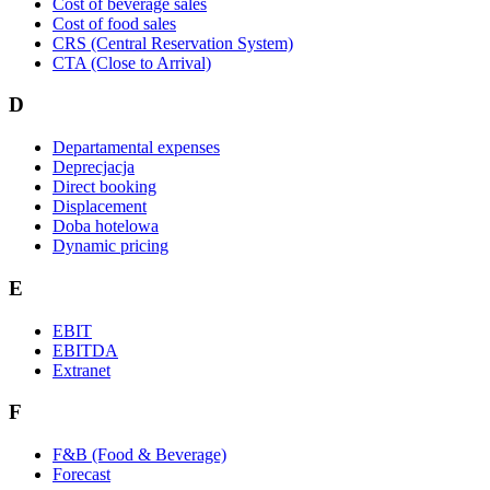
Cost of beverage sales
Cost of food sales
CRS (Central Reservation System)
CTA (Close to Arrival)
D
Departamental expenses
Deprecjacja
Direct booking
Displacement
Doba hotelowa
Dynamic pricing
E
EBIT
EBITDA
Extranet
F
F&B (Food & Beverage)
Forecast