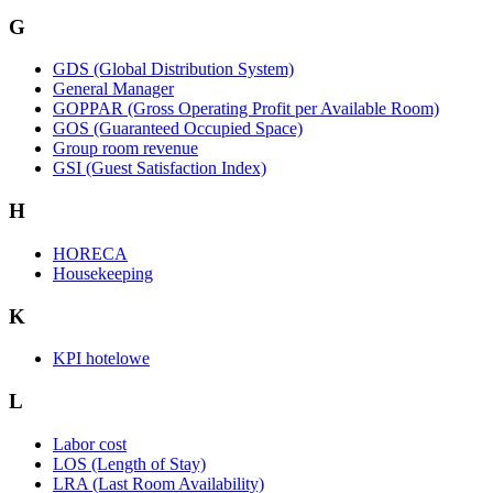
G
GDS (Global Distribution System)
General Manager
GOPPAR (Gross Operating Profit per Available Room)
GOS (Guaranteed Occupied Space)
Group room revenue
GSI (Guest Satisfaction Index)
H
HORECA
Housekeeping
K
KPI hotelowe
L
Labor cost
LOS (Length of Stay)
LRA (Last Room Availability)