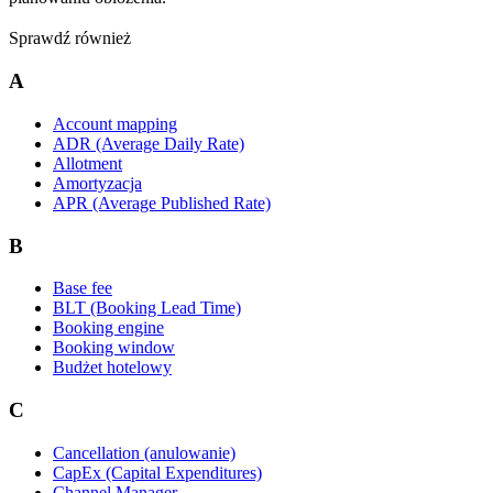
Sprawdź również
A
Account mapping
ADR (Average Daily Rate)
Allotment
Amortyzacja
APR (Average Published Rate)
B
Base fee
BLT (Booking Lead Time)
Booking engine
Booking window
Budżet hotelowy
C
Cancellation (anulowanie)
CapEx (Capital Expenditures)
Channel Manager