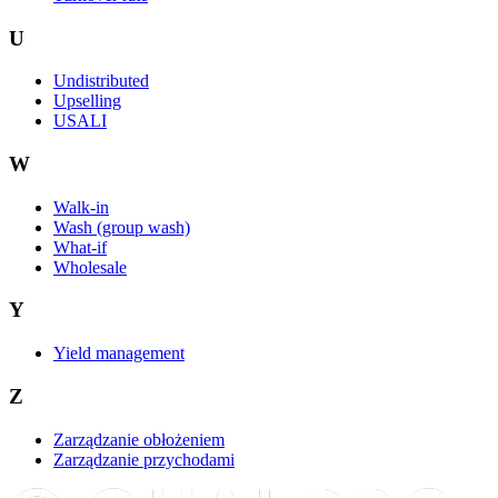
U
Undistributed
Upselling
USALI
W
Walk-in
Wash (group wash)
What-if
Wholesale
Y
Yield management
Z
Zarządzanie obłożeniem
Zarządzanie przychodami