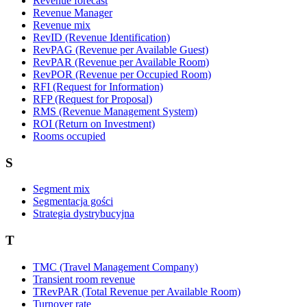
Revenue forecast
Revenue Manager
Revenue mix
RevID (Revenue Identification)
RevPAG (Revenue per Available Guest)
RevPAR (Revenue per Available Room)
RevPOR (Revenue per Occupied Room)
RFI (Request for Information)
RFP (Request for Proposal)
RMS (Revenue Management System)
ROI (Return on Investment)
Rooms occupied
S
Segment mix
Segmentacja gości
Strategia dystrybucyjna
T
TMC (Travel Management Company)
Transient room revenue
TRevPAR (Total Revenue per Available Room)
Turnover rate