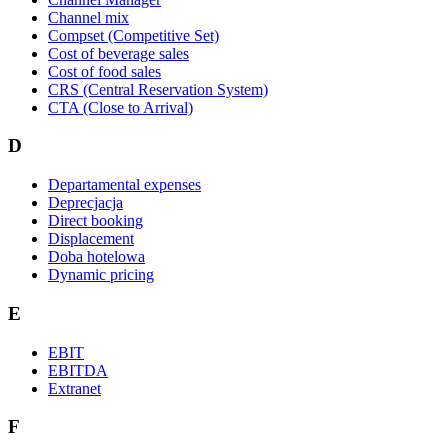
Channel mix
Compset (Competitive Set)
Cost of beverage sales
Cost of food sales
CRS (Central Reservation System)
CTA (Close to Arrival)
D
Departamental expenses
Deprecjacja
Direct booking
Displacement
Doba hotelowa
Dynamic pricing
E
EBIT
EBITDA
Extranet
F