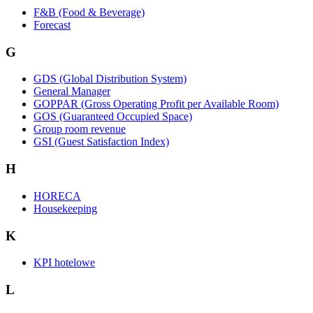
F&B (Food & Beverage)
Forecast
G
GDS (Global Distribution System)
General Manager
GOPPAR (Gross Operating Profit per Available Room)
GOS (Guaranteed Occupied Space)
Group room revenue
GSI (Guest Satisfaction Index)
H
HORECA
Housekeeping
K
KPI hotelowe
L