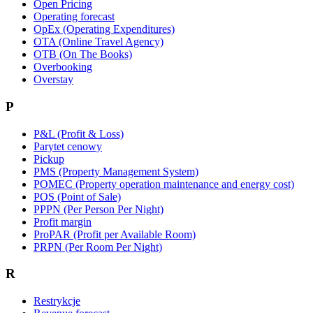
Open Pricing
Operating forecast
OpEx (Operating Expenditures)
OTA (Online Travel Agency)
OTB (On The Books)
Overbooking
Overstay
P
P&L (Profit & Loss)
Parytet cenowy
Pickup
PMS (Property Management System)
POMEC (Property operation maintenance and energy cost)
POS (Point of Sale)
PPPN (Per Person Per Night)
Profit margin
ProPAR (Profit per Available Room)
PRPN (Per Room Per Night)
R
Restrykcje