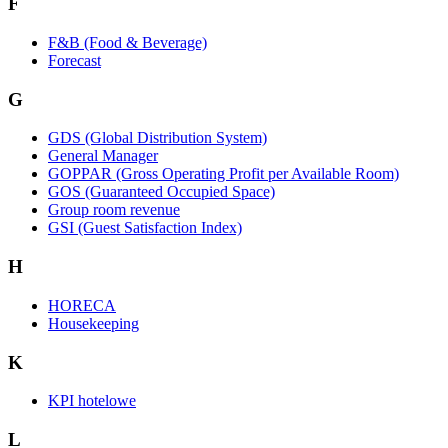
F
F&B (Food & Beverage)
Forecast
G
GDS (Global Distribution System)
General Manager
GOPPAR (Gross Operating Profit per Available Room)
GOS (Guaranteed Occupied Space)
Group room revenue
GSI (Guest Satisfaction Index)
H
HORECA
Housekeeping
K
KPI hotelowe
L