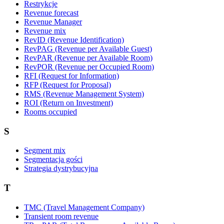
Restrykcje
Revenue forecast
Revenue Manager
Revenue mix
RevID (Revenue Identification)
RevPAG (Revenue per Available Guest)
RevPAR (Revenue per Available Room)
RevPOR (Revenue per Occupied Room)
RFI (Request for Information)
RFP (Request for Proposal)
RMS (Revenue Management System)
ROI (Return on Investment)
Rooms occupied
S
Segment mix
Segmentacja gości
Strategia dystrybucyjna
T
TMC (Travel Management Company)
Transient room revenue