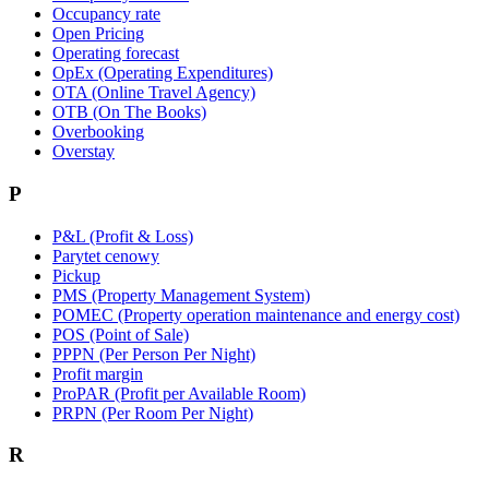
Occupancy rate
Open Pricing
Operating forecast
OpEx (Operating Expenditures)
OTA (Online Travel Agency)
OTB (On The Books)
Overbooking
Overstay
P
P&L (Profit & Loss)
Parytet cenowy
Pickup
PMS (Property Management System)
POMEC (Property operation maintenance and energy cost)
POS (Point of Sale)
PPPN (Per Person Per Night)
Profit margin
ProPAR (Profit per Available Room)
PRPN (Per Room Per Night)
R