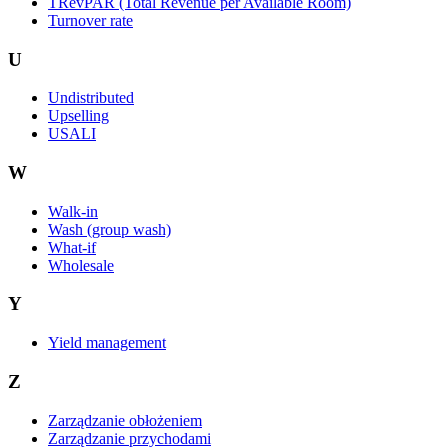
TRevPAR (Total Revenue per Available Room)
Turnover rate
U
Undistributed
Upselling
USALI
W
Walk-in
Wash (group wash)
What-if
Wholesale
Y
Yield management
Z
Zarządzanie obłożeniem
Zarządzanie przychodami