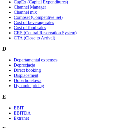
CapEx (Capital Expenditures)
Channel Manager
Channel mix
Compset (Competitive Set)
Cost of beverage sales
Cost of food sales
CRS (Central Reservation System)
CTA (Close to Arrival)
D
Departamental expenses
Deprecjacja
Direct booking
Displacement
Doba hotelowa
Dynamic pricing
E
EBIT
EBITDA
Extranet