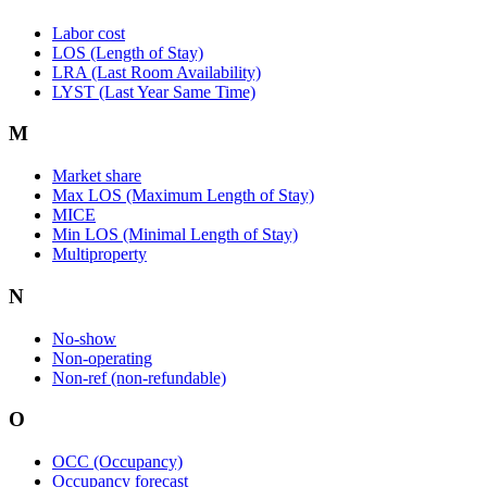
Labor cost
LOS (Length of Stay)
LRA (Last Room Availability)
LYST (Last Year Same Time)
M
Market share
Max LOS (Maximum Length of Stay)
MICE
Min LOS (Minimal Length of Stay)
Multiproperty
N
No-show
Non-operating
Non-ref (non-refundable)
O
OCC (Occupancy)
Occupancy forecast