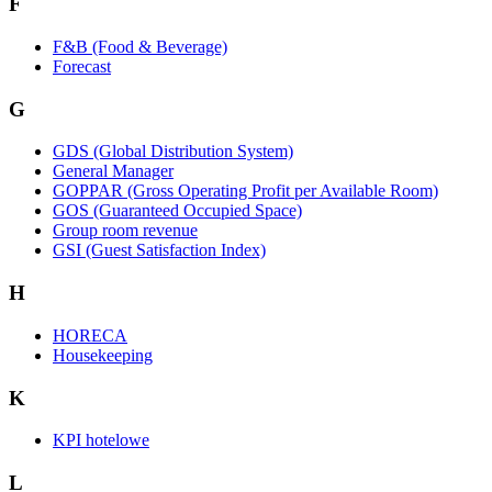
F
F&B (Food & Beverage)
Forecast
G
GDS (Global Distribution System)
General Manager
GOPPAR (Gross Operating Profit per Available Room)
GOS (Guaranteed Occupied Space)
Group room revenue
GSI (Guest Satisfaction Index)
H
HORECA
Housekeeping
K
KPI hotelowe
L