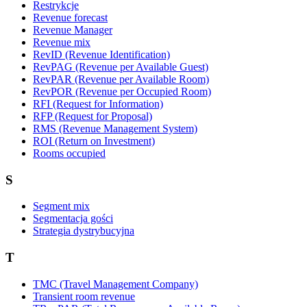
Restrykcje
Revenue forecast
Revenue Manager
Revenue mix
RevID (Revenue Identification)
RevPAG (Revenue per Available Guest)
RevPAR (Revenue per Available Room)
RevPOR (Revenue per Occupied Room)
RFI (Request for Information)
RFP (Request for Proposal)
RMS (Revenue Management System)
ROI (Return on Investment)
Rooms occupied
S
Segment mix
Segmentacja gości
Strategia dystrybucyjna
T
TMC (Travel Management Company)
Transient room revenue