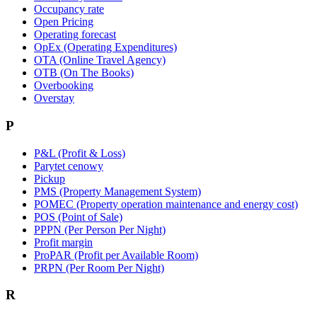
Occupancy rate
Open Pricing
Operating forecast
OpEx (Operating Expenditures)
OTA (Online Travel Agency)
OTB (On The Books)
Overbooking
Overstay
P
P&L (Profit & Loss)
Parytet cenowy
Pickup
PMS (Property Management System)
POMEC (Property operation maintenance and energy cost)
POS (Point of Sale)
PPPN (Per Person Per Night)
Profit margin
ProPAR (Profit per Available Room)
PRPN (Per Room Per Night)
R