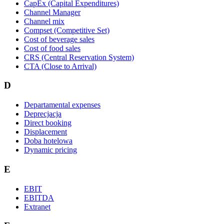
CapEx (Capital Expenditures)
Channel Manager
Channel mix
Compset (Competitive Set)
Cost of beverage sales
Cost of food sales
CRS (Central Reservation System)
CTA (Close to Arrival)
D
Departamental expenses
Deprecjacja
Direct booking
Displacement
Doba hotelowa
Dynamic pricing
E
EBIT
EBITDA
Extranet