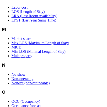
Labor cost
LOS (Length of Stay)
LRA (Last Room Availability)
LYST (Last Year Same Time)
M
Market share
Max LOS (Maximum Length of Stay)
MICE
Min LOS (Minimal Length of Stay)
Multiproperty
N
No-show
Non-operating
Non-ref (non-refundable)
O
OCC (Occupancy)
Occupancy forecast