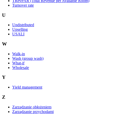
TRevPAR (Total Revenue per Available Room)
Turnover rate
U
Undistributed
Upselling
USALI
W
Walk-in
Wash (group wash)
What-if
Wholesale
Y
Yield management
Z
Zarządzanie obłożeniem
Zarządzanie przychodami