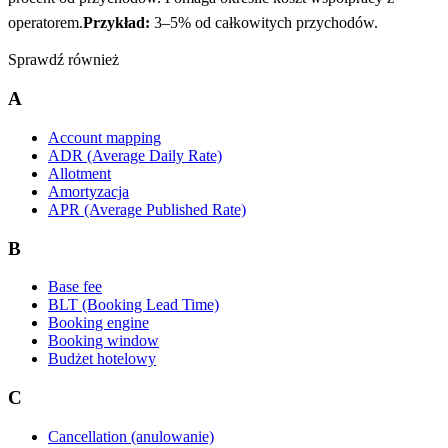
operatorem.
Przykład:
3–5% od całkowitych przychodów.
Sprawdź również
A
Account mapping
ADR (Average Daily Rate)
Allotment
Amortyzacja
APR (Average Published Rate)
B
Base fee
BLT (Booking Lead Time)
Booking engine
Booking window
Budżet hotelowy
C
Cancellation (anulowanie)