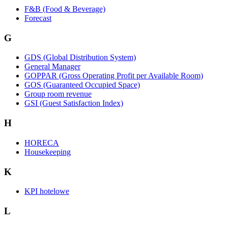
F&B (Food & Beverage)
Forecast
G
GDS (Global Distribution System)
General Manager
GOPPAR (Gross Operating Profit per Available Room)
GOS (Guaranteed Occupied Space)
Group room revenue
GSI (Guest Satisfaction Index)
H
HORECA
Housekeeping
K
KPI hotelowe
L