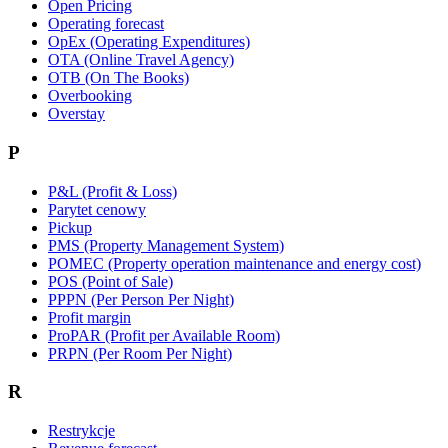
Open Pricing
Operating forecast
OpEx (Operating Expenditures)
OTA (Online Travel Agency)
OTB (On The Books)
Overbooking
Overstay
P
P&L (Profit & Loss)
Parytet cenowy
Pickup
PMS (Property Management System)
POMEC (Property operation maintenance and energy cost)
POS (Point of Sale)
PPPN (Per Person Per Night)
Profit margin
ProPAR (Profit per Available Room)
PRPN (Per Room Per Night)
R
Restrykcje