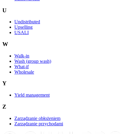
U
Undistributed
Upselling
USALI
W
Walk-in
Wash (group wash)
What-if
Wholesale
Y
Yield management
Z
Zarządzanie obłożeniem
Zarządzanie przychodami