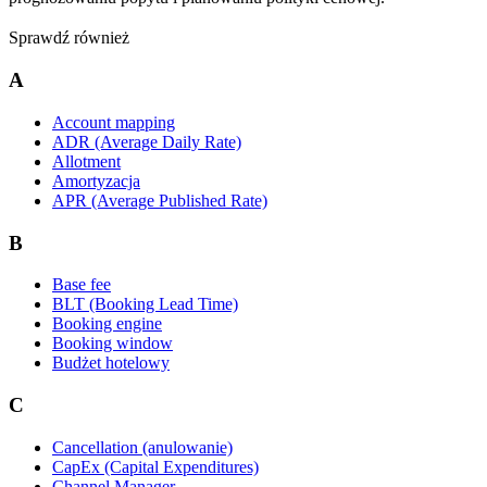
Sprawdź również
A
Account mapping
ADR (Average Daily Rate)
Allotment
Amortyzacja
APR (Average Published Rate)
B
Base fee
BLT (Booking Lead Time)
Booking engine
Booking window
Budżet hotelowy
C
Cancellation (anulowanie)
CapEx (Capital Expenditures)
Channel Manager