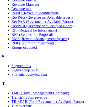
Revenue forecast
Revenue Manager
Revenue mix
RevID (Revenue Identification)
RevPAG (Revenue per Available Guest)
RevPAR (Revenue per Available Room)
RevPOR (Revenue per Occupied Room)
RFI (Request for Information)
RFP (Request for Proposal)
RMS (Revenue Management System)
ROI (Return on Investment)
Rooms occupied
S
Segment mix
Segmentacja gości
Strategia dystrybucyjna
T
TMC (Travel Management Company)
Transient room revenue
TRevPAR (Total Revenue per Available Room)
Turnover rate