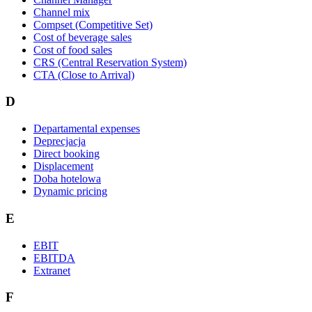
Channel mix
Compset (Competitive Set)
Cost of beverage sales
Cost of food sales
CRS (Central Reservation System)
CTA (Close to Arrival)
D
Departamental expenses
Deprecjacja
Direct booking
Displacement
Doba hotelowa
Dynamic pricing
E
EBIT
EBITDA
Extranet
F