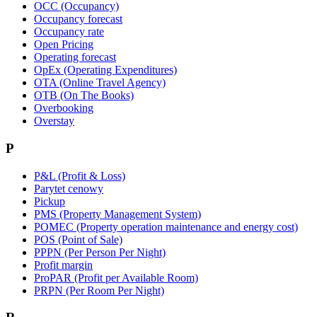
OCC (Occupancy)
Occupancy forecast
Occupancy rate
Open Pricing
Operating forecast
OpEx (Operating Expenditures)
OTA (Online Travel Agency)
OTB (On The Books)
Overbooking
Overstay
P
P&L (Profit & Loss)
Parytet cenowy
Pickup
PMS (Property Management System)
POMEC (Property operation maintenance and energy cost)
POS (Point of Sale)
PPPN (Per Person Per Night)
Profit margin
ProPAR (Profit per Available Room)
PRPN (Per Room Per Night)