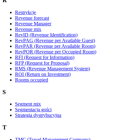
R
Restrykcje
Revenue forecast
Revenue Manager
Revenue mix
RevID (Revenue Identification)
RevPAG (Revenue per Available Guest)
RevPAR (Revenue per Available Room)
RevPOR (Revenue per Occupied Room)
RFI (Request for Information)
RFP (Request for Proposal)
RMS (Revenue Management System)
ROI (Return on Investment)
Rooms occupied
S
Segment mix
Segmentacja gości
Strategia dystrybucyjna
T
TMC (Travel Management Company)