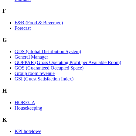
F
F&B (Food & Beverage)
Forecast
G
GDS (Global Distribution System)
General Manager
GOPPAR (Gross Operating Profit per Available Room)
GOS (Guaranteed Occupied Space)
Group room revenue
GSI (Guest Satisfaction Index)
H
HORECA
Housekeeping
K
KPI hotelowe