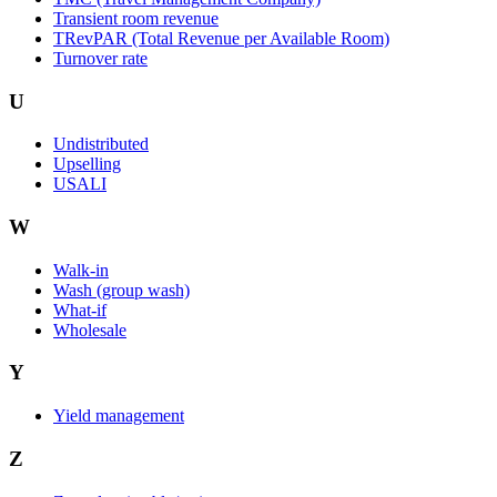
Transient room revenue
TRevPAR (Total Revenue per Available Room)
Turnover rate
U
Undistributed
Upselling
USALI
W
Walk-in
Wash (group wash)
What-if
Wholesale
Y
Yield management
Z