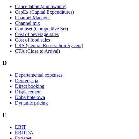
Cancellation (anulowanie)
CapEx (Capital Expenditures)
Channel Manager
Channel mix
Compset (Competitive Set)
Cost of beverage sales
Cost of food sales
CRS (Central Reservation System)
CTA (Close to Arrival)
D
Departamental expenses
Deprecjacja
Direct booking
Displacement
Doba hotelowa
Dynamic pricing
E
EBIT
EBITDA
Extranet