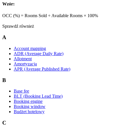
Wzór:
OCC (%) = Rooms Sold ÷ Available Rooms × 100%
Sprawdź również
A
Account mapping
ADR (Average Daily Rate)
Allotment
Amortyzacja
APR (Average Published Rate)
B
Base fee
BLT (Booking Lead Time)
Booking engine
Booking window
Budżet hotelowy
C