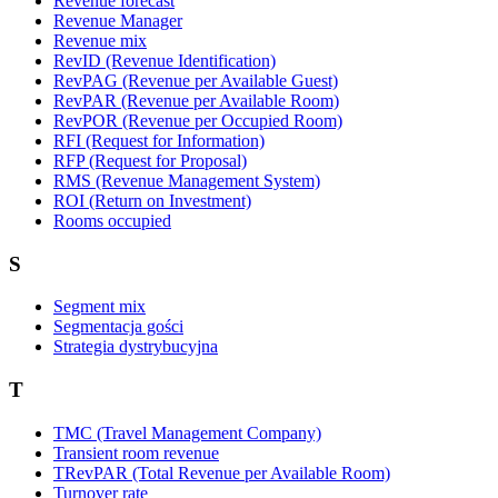
Revenue forecast
Revenue Manager
Revenue mix
RevID (Revenue Identification)
RevPAG (Revenue per Available Guest)
RevPAR (Revenue per Available Room)
RevPOR (Revenue per Occupied Room)
RFI (Request for Information)
RFP (Request for Proposal)
RMS (Revenue Management System)
ROI (Return on Investment)
Rooms occupied
S
Segment mix
Segmentacja gości
Strategia dystrybucyjna
T
TMC (Travel Management Company)
Transient room revenue
TRevPAR (Total Revenue per Available Room)
Turnover rate