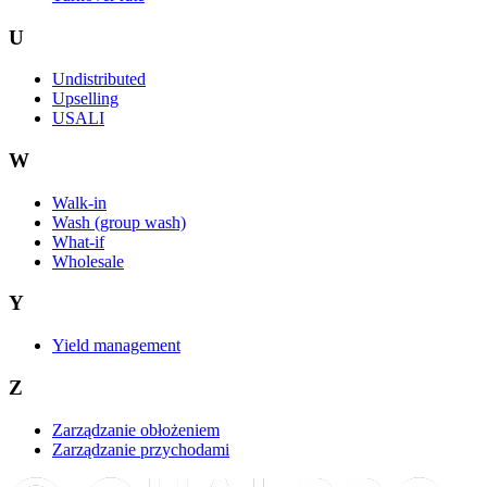
U
Undistributed
Upselling
USALI
W
Walk-in
Wash (group wash)
What-if
Wholesale
Y
Yield management
Z
Zarządzanie obłożeniem
Zarządzanie przychodami