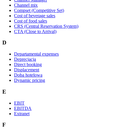
Channel mix
Compset (Competitive Set)
Cost of beverage sales
Cost of food sales
CRS (Central Reservation System)
CTA (Close to Arrival)
D
Departamental expenses
Deprecjacja
Direct booking
Displacement
Doba hotelowa
Dynamic pricing
E
EBIT
EBITDA
Extranet
F