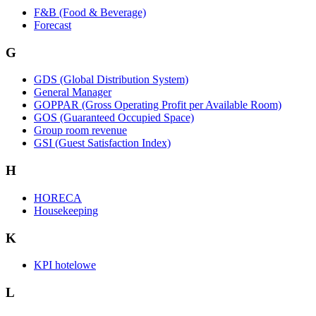
F&B (Food & Beverage)
Forecast
G
GDS (Global Distribution System)
General Manager
GOPPAR (Gross Operating Profit per Available Room)
GOS (Guaranteed Occupied Space)
Group room revenue
GSI (Guest Satisfaction Index)
H
HORECA
Housekeeping
K
KPI hotelowe
L