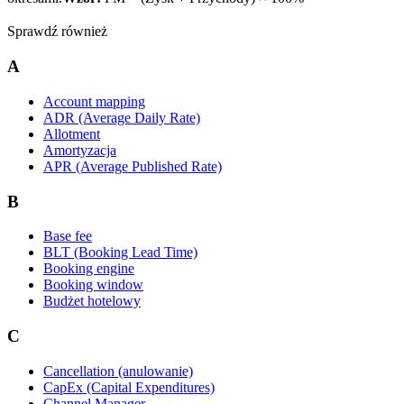
Sprawdź również
A
Account mapping
ADR (Average Daily Rate)
Allotment
Amortyzacja
APR (Average Published Rate)
B
Base fee
BLT (Booking Lead Time)
Booking engine
Booking window
Budżet hotelowy
C
Cancellation (anulowanie)
CapEx (Capital Expenditures)
Channel Manager