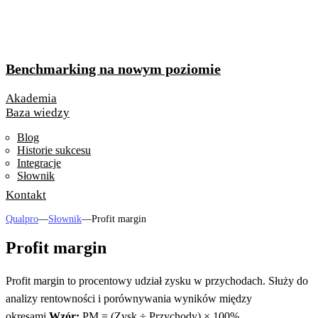
Benchmarking na nowym poziomie
Akademia
Baza wiedzy
Blog
Historie sukcesu
Integracje
Słownik
Kontakt
Qualpro
—
Słownik
—
Profit margin
Profit margin
Profit margin to procentowy udział zysku w przychodach. Służy do
analizy rentowności i porównywania wyników między
okresami.
Wzór:
PM = (Zysk ÷ Przychody) × 100%