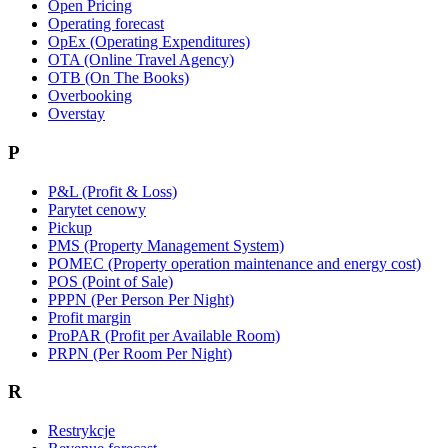
Open Pricing
Operating forecast
OpEx (Operating Expenditures)
OTA (Online Travel Agency)
OTB (On The Books)
Overbooking
Overstay
P
P&L (Profit & Loss)
Parytet cenowy
Pickup
PMS (Property Management System)
POMEC (Property operation maintenance and energy cost)
POS (Point of Sale)
PPPN (Per Person Per Night)
Profit margin
ProPAR (Profit per Available Room)
PRPN (Per Room Per Night)
R
Restrykcje